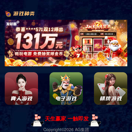
核心价值观：诚信、创新、服务企业核心： 诚信 企业精神： 团结拼
搏、开拓求实、满足用户、科技进步。 客户：为客户提供高质量和
最大价值的专业化产品和服务，以真诚和实力赢得客户的理解、尊重
和支持。市场：为客户降低采购成本和风险，为客户投资提供切实保
障。 发展：追求永续发展的目标，并把它建立在客户满意的基础
上。 关于“为合作伙伴创造价值”公司认为客户、供应商、公司股东、
公司员工等一切和自身有合作关系的单位和个人都是自己的合作伙
伴，并只有通过努力为合作伙伴创造价值，才能体现自身的价值并获
Learn more+
得发展和成功。关于“诚实、宽容、创新、服务”公...
PRODUCTS
产品展示
豪华型套房
标准型套房
综合型套房